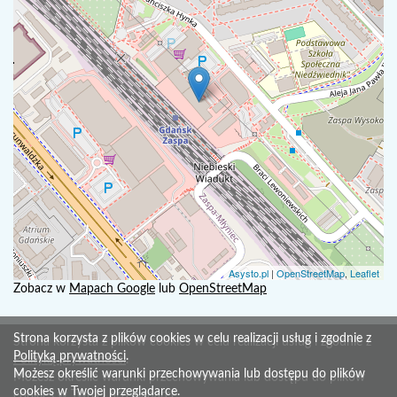
Asysto.pl
|
OpenStreetMap
,
Leaflet
Zobacz w
Mapach Google
lub
OpenStreetMap
Strona korzysta z plików cookies w celu realizacji usług i zgodnie z
Strona korzysta z plików cookies w celu realizacji usług i zgodnie z
Polityką prywatności
.
Polityką prywatności
.
Możesz określić warunki przechowywania lub dostępu do plików
Możesz określić warunki przechowywania lub dostępu do plików
cookies w Twojej przeglądarce.
cookies w Twojej przeglądarce.